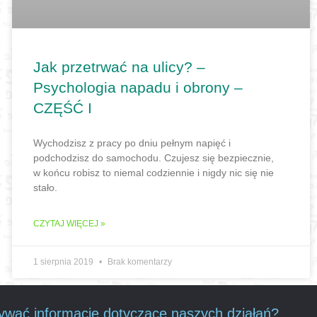
Jak przetrwać na ulicy? –
Psychologia napadu i obrony –
CZĘŚĆ I
Wychodzisz z pracy po dniu pełnym napięć i
podchodzisz do samochodu. Czujesz się bezpiecznie,
w końcu robisz to niemal codziennie i nigdy nic się nie
stało.
CZYTAJ WIĘCEJ »
1 sierpnia 2019
Brak komentarzy
wać informacje dotyczące naszych działań?