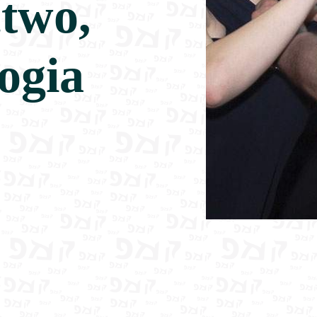
ctwo,
ogia