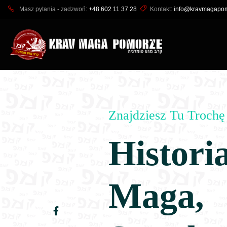
Masz pytania - zadzwoń:
+48 602 11 37 28
Kontakt:
info@kravmagapom
Znajdziesz Tu Trochę 
Histori
Maga,