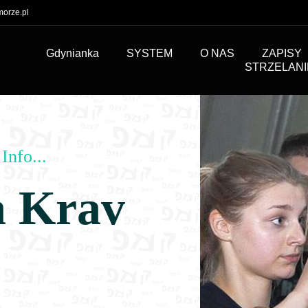
orze.pl
Gdynianka
SYSTEM
O NAS
ZAPISY
STRZELANI
Info...
a Krav