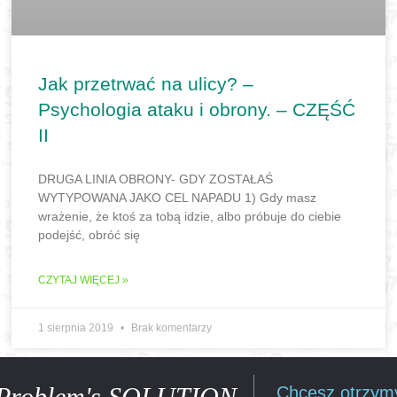
Jak przetrwać na ulicy? –
Psychologia ataku i obrony. – CZĘŚĆ
II
DRUGA LINIA OBRONY- GDY ZOSTAŁAŚ
WYTYPOWANA JAKO CEL NAPADU 1) Gdy masz
wrażenie, że ktoś za tobą idzie, albo próbuje do ciebie
podejść, obróć się
CZYTAJ WIĘCEJ »
1 sierpnia 2019
Brak komentarzy
Problem's SOLUTION
Chcesz otrzymy