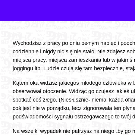
Wychodzisz z pracy po dniu pełnym napięć i podch
codziennie i nigdy nic się nie stało. Nie zdajesz
miejsca pracy, miejsca zamieszkania lub w jakimś
joggingu itp. Ludzie czują się tam bezpiecznie, sta
Kątem oka widzisz jakiegoś młodego człowieka w blu
obserwował otoczenie. Widząc go czujesz jakieś uk
spotkać coś złego. (Niesłusznie- niemal każda ofi
coś jest nie w porządku, lecz zignorowała ten pł
podświadomości sygnału ostrzegawczego to twój dr
Na wszelki wypadek nie patrzysz na niego „by go ni