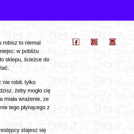
 robisz to niemal
miejsc: w pobliżu
o sklepu, ścieżce do
tać.
ie robił, tylko
dzisz, żeby mogło cię
a miała wrażenie, ze
nie tego płynącego z
zestępcy stajesz się