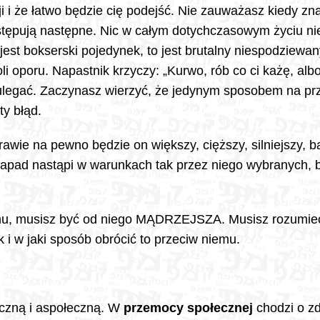
i i że łatwo będzie cię podejść. Nie zauważasz kiedy znal
stępują następne. Nic w całym dotychczasowym życiu ni
 jest bokserski pojedynek, to jest brutalny niespodziew
li oporu. Napastnik krzyczy: „Kurwo, rób co ci każę, albo
 ulegać. Zaczynasz wierzyć, że jedynym sposobem na prz
rty błąd.
rawie na pewno będzie on większy, cięższy, silniejszy, 
napad nastąpi w warunkach tak przez niego wybranych, 
omu, musisz być od niego MĄDRZEJSZA. Musisz rozumieć
 i w jaki sposób obrócić to przeciw niemu.
eczną i aspołeczną. W
przemocy społecznej
chodzi o z