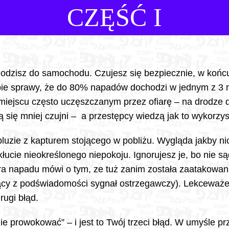
CZĘŚĆ I
odzisz do samochodu. Czujesz się bezpiecznie, w końcu
 sobie sprawy, że do 80% napadów dochodzi w jednym z 3 
 miejscu często uczęszczanym przez ofiarę – na drodze d
ją się mniej czujni – a przestępcy wiedzą jak to wykorzys
zie z kapturem stojącego w pobliżu. Wygląda jakby nic n
łucie nieokreślonego niepokoju. Ignorujesz je, bo nie są
ara napadu mówi o tym, ze tuż zanim została zaatakowan
ynący z podświadomości sygnał ostrzegawczy). Lekceważe
ugi błąd.
e prowokować” – i jest to Twój trzeci błąd. W umyśle pr