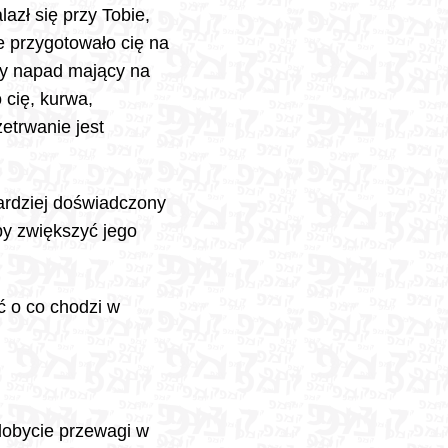
azł się przy Tobie,
e przygotowało cię na
any napad mający na
 cię, kurwa,
etrwanie jest
bardziej doświadczony
by zwiększyć jego
 o co chodzi w
dobycie przewagi w