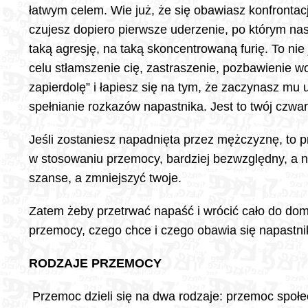
łatwym celem. Wie już, że się obawiasz konfrontacj
czujesz dopiero pierwsze uderzenie, po którym na
taką agresję, na taką skoncentrowaną furię. To nie
celu stłamszenie cię, zastraszenie, pozbawienie wo
zapierdolę” i łapiesz się na tym, że zaczynasz mu
spełnianie rozkazów napastnika. Jest to twój czwa
Jeśli zostaniesz napadnięta przez mężczyznę, to p
w stosowaniu przemocy, bardziej bezwzględny, a 
szanse, a zmniejszyć twoje.
Zatem żeby przetrwać napaść i wrócić cało do d
przemocy, czego chce i czego obawia się napastnik
RODZAJE PRZEMOCY
Przemoc dzieli się na dwa rodzaje: przemoc społ