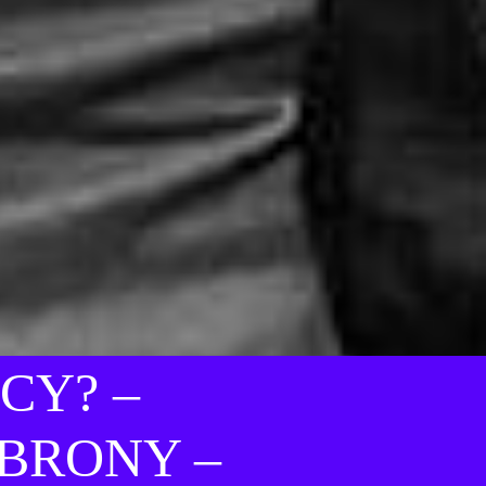
CY? –
BRONY –