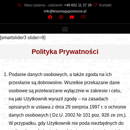
Masz pytania - zadzwoń:
+48 602 11 37 28
Kontakt:
info@kravmagapomorze.pl
[smartslider3 slider=9]
Polityka Prywatności
Podanie danych osobowych, a także zgoda na ich
przesłanie są dobrowolne. Wszelkie przekazane dane
osobowe są przetwarzane wyłącznie w zakresie i celu,
na jaki Użytkownik wyraził zgodę – na zasadach
opisanych w ustawa z dnia 29 sierpnia 1997 r. o ochronie
danych osobowych ( Dz.U. 2002 Nr 101 poz. 926 ze zm.).
W przypadku, gdy Użytkownik nie poda niezbędnych do