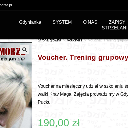
orze.pl
Gdynianka
SYSTEM
O NAS
ZAPISY
STRZELANI
Strona główna
>
Vouchers
>
Voucher. Trening grupo
Voucher. Trening grupow
🔍
Voucher na miesięczny udział w szkoleniu 
walki Krav Maga. Zajęcia prowadzimy w Gdy
Pucku
190,00
zł