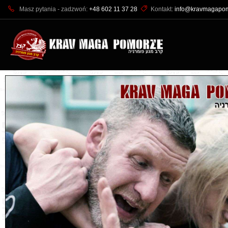
Masz pytania - zadzwoń:
+48 602 11 37 28
Kontakt:
info@kravmagapom