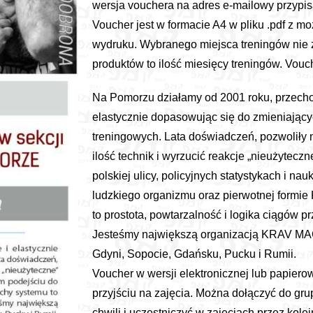
wersja vouchera na adres e-mailowy przypis
Voucher jest w formacie A4 w pliku .pdf z 
wydruku. Wybranego miejsca treningów nie 
produktów to ilość miesięcy treningów. Vouc
Na Pomorzu działamy od 2001 roku, przecho
elastycznie dopasowując się do zmieniającyc
treningowych. Lata doświadczeń, pozwolił
ilość technik i wyrzucić reakcje „nieużytec
polskiej ulicy, policyjnych statystykach i n
ludzkiego organizmu oraz pierwotnej form
to prostota, powtarzalność i logika ciągów 
Jesteśmy największą organizacją KRAV MA
Gdyni, Sopocie, Gdańsku, Pucku i Rumii.
Voucher w wersji elektronicznej lub papiero
przyjściu na zajęcia. Można dołączyć do gru
chwili i uczestniczyć w zajęciach przez kolej