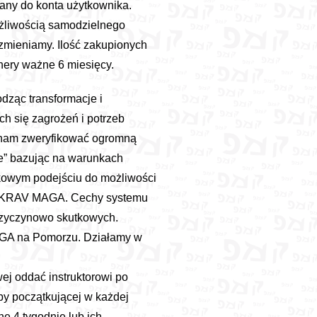
any do konta użytkownika.
możliwością samodzielnego
zmieniamy. Ilość zakupionych
hery ważne 6 miesięcy.
dząc transformacje i
h się zagrożeń i potrzeb
y nam zweryfikować ogromną
zne” bazując na warunkach
aukowym podejściu do możliwości
ie KRAV MAGA. Cechy systemu
przyczynowo skutkowych.
GA na Pomorzu. Działamy w
wej oddać instruktorowi po
py początkującej w każdej
ne 4 tygodnie lub ich